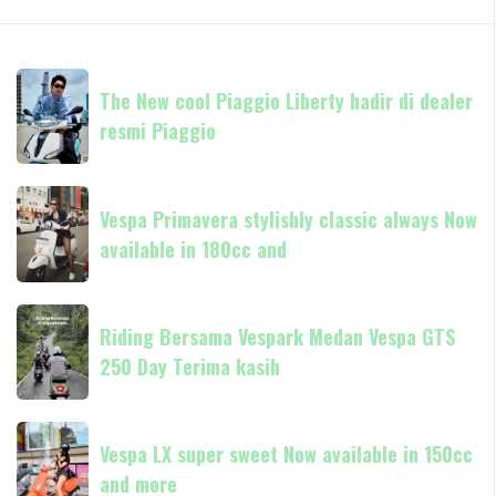
The
The New cool Piaggio Liberty hadir di dealer
New
resmi Piaggio
cool
Piaggio
Liberty
Vespa
hadir
Vespa Primavera stylishly classic always Now
Primavera
di
available in 180cc and
stylishly
dealer
classic
resmi
always
Riding
Piaggio
Now
Riding Bersama Vespark Medan Vespa GTS
Bersama
available
250 Day Terima kasih
Vespark
in
Medan
180cc
Vespa
Vespa
and
GTS
Vespa LX super sweet Now available in 150cc
LX
250
and more
super