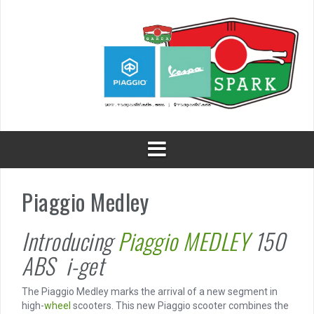
Skip
to
content
Piaggio Medley
Introducing
Piaggio
MEDLEY
150
ABS i-get
The Piaggio Medley marks the arrival of a new segment in
high-
wheel
scooters. This new Piaggio scooter combines the