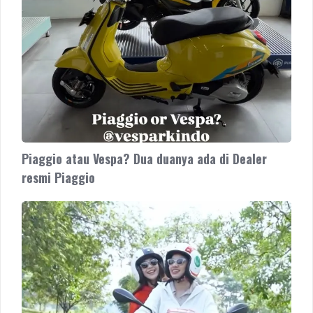
resmi
Piaggio
Piaggio atau Vespa? Dua duanya ada di Dealer
resmi Piaggio
Piaggio
Medley
S
Yellow
Sole
hadir
di