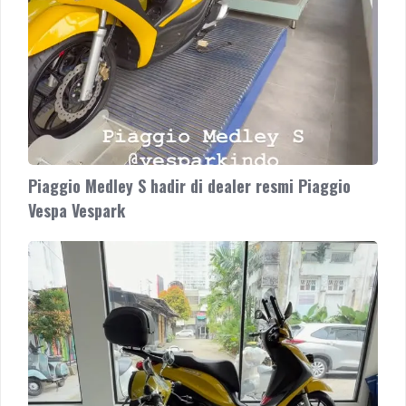
Piaggio Medley S hadir di dealer resmi Piaggio
Vespa Vespark
Piaggio
atau
Vespa?
Dua
duanya
ada
di
Dealer