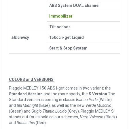
ABS System DUAL channel
Immobilizer
Tilt sensor
Efficiency
150cc i-get Liquid
Start & Stop System
COLORS and VERSIONS
:
Piaggio MEDLEY 150 ABS i-get comes in two variant: the
Standard Version
and the more sporty, the
S Version
.The
Standard version is coming in classic
Bianco Perla
(White),
and
Blu Midnight
(Blue), as well as the new
Verde Muschio
(Green) and
Grigio Titanio Lucido
(Grey). Piaggio MEDLEY S
stands out for its bold colour schemes,
Nero Vulcano
(Black)
and
Rosso Ibis
(Red).