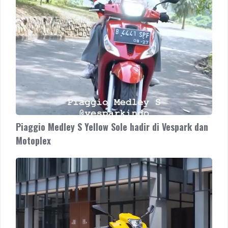
Vespark
dan
Motoplex
Piaggio Medley S Yellow Sole hadir di Vespark dan
Motoplex
Piaggio
Medley
S
Ramadhan
Promo
Warna