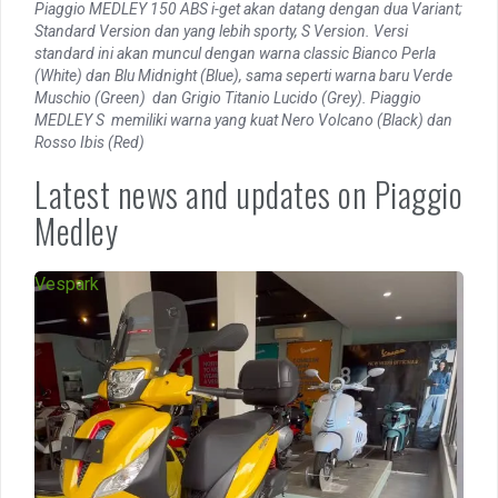
Piaggio MEDLEY 150 ABS i-get akan datang dengan dua Variant;
Standard Version dan yang lebih sporty, S Version. Versi
standard ini akan muncul dengan warna classic Bianco Perla
(White) dan Blu Midnight (Blue), sama seperti warna baru Verde
Muschio (Green) dan Grigio Titanio Lucido (Grey). Piaggio
MEDLEY S memiliki warna yang kuat Nero Volcano (Black) dan
Rosso Ibis (Red)
Latest news and updates on Piaggio
Medley
Piaggio
Vespark
Medley
S
hadir
di
dealer
resmi
Piaggio
Vespa