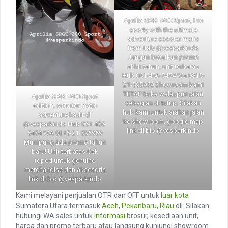
Aprilia SRGT-200 Sport, live
sporty with the ultimate
adventure scooter matic
from Italy @vesparkindo
Jangan lewatkan promo
akhir tahun, unit terbatas
Hub 061-456-5454 Wa 0815-
21-595959
Showroom
kami
TETAP buka walaupun jalan
Aprilia SRGT
-200 Sport
sebagian di tutup. Silakan
edition, scooter matic
hub kami untuk arahan jalan
adventure hadir di
ke showroom, google map
@vesparkindo Hub 061-456-
link di bio @vesparkindo
5454 WA
0815-21-595959
Mumpung ada promo tahun
baru! Unit terbatas Cek
toped
untuk genuine
merchandise dan aksesoris
link di bio @vesparkindo
Kami melayani penjualan OTR dan OFF untuk
luar kota
Sumatera Utara termasuk
Aceh
,
Pekanbaru
,
Riau
dll. Silakan
hubungi WA sales untuk
informasi
brosur, kesediaan unit,
harga dan promo terbaru atau langsung kunjungi showroom