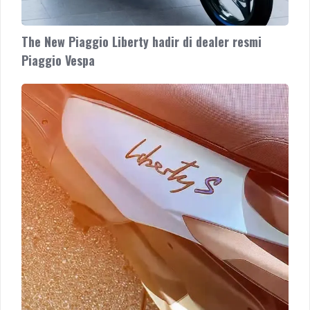
The New Piaggio Liberty hadir di dealer resmi
Piaggio Vespa
Piaggio
Liberty
S
the
city
bike
hadir
di
dealer
resmi