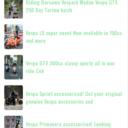
Now
Riding Bersama Vespark Medan Vespa GTS
Bersama
available
250 Day Terima kasih
Vespark
in
Medan
180cc
Vespa
Vespa
and
GTS
Vespa LX super sweet Now available in 150cc
LX
250
and more
super
Day
sweet
Terima
Now
Vespa
kasih
available
Vespa GTV 300cc classy sporty all in one
GTV
in
ride Cek
300cc
150cc
classy
and
sporty
Vespa
more
all
Vespa Sprint accessorized! Get your original
Sprint
in
genuine Vespa accessories and
accessorized!
one
Get
ride
your
Vespa
Cek
original
Vespa Primavera accessorized! Looking
Primavera