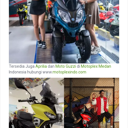
Tersedia Juga
Aprilia
dan
Moto Guzzi
di
Motoplex Medan
Indonesia hubungi www.
motoplexindo.com