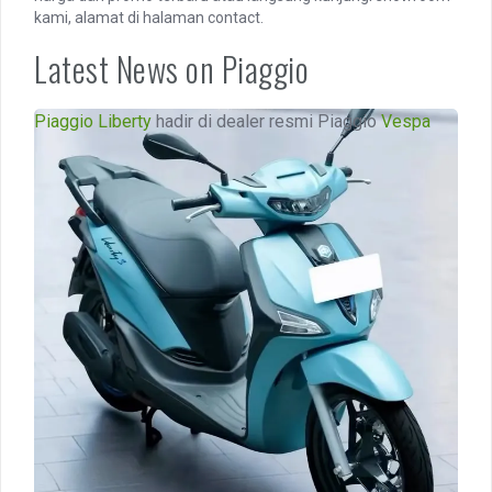
kami, alamat di halaman contact.
Latest News on Piaggio
The
Piaggio Liberty
hadir di dealer resmi Piaggio
Vespa
New