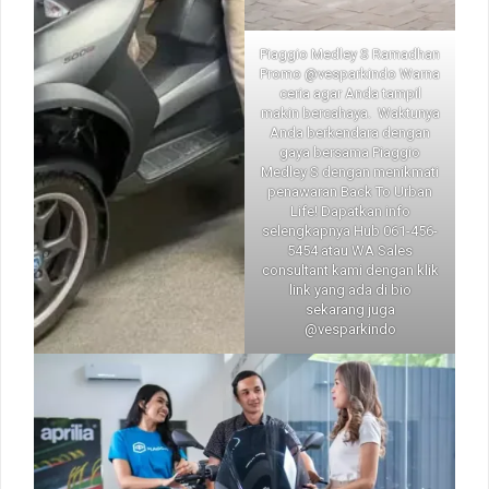
Piaggio Medley S Ramadhan
Promo @vesparkindo Warna
ceria agar Anda tampil
makin bercahaya. ️ Waktunya
Anda berkendara dengan
gaya bersama Piaggio
Medley S dengan menikmati
penawaran Back To Urban
Life! Dapatkan info
selengkapnya
Hub
061-456-
5454 atau WA Sales
consultant kami dengan klik
link yang ada di bio
sekarang juga
@vesparkindo