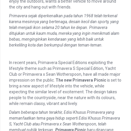
enjoy the outdoors, wants a better vehicle to move around
the city and hang out with friends.
Primavera sejak diperkenalkan pada tahun 1968 telah terkenal
karena mesinnya yang bertenaga, desain kecil dan sporty, yang
telah menjadi ikon selama 20 tahun ke depan.
Primavera
ditujukan untuk kaum muda, mereka yang ingin menikmati alam
bebas, menginginkan kendaraan yang lebih baik untuk
berkeliling kota dan berkumpul dengan teman-teman.
In recent years, Primavera Special Editions exploiting the
lifestyle theme such as Primavera S Special Edition, Yacht
Club or Primavera x Sean Wotherspoon, have all made major
impression on the public.
The new Primavera Picnic
is set to
bring a new aspect of lifestyle into the vehicle, while
expecting the similar level of excitement. The design takes
people to the countryside, near the nature with its colours,
while remain classy, vibrant and lively.
Dalam beberapa tahun terakhir, Edisi Khusus Primavera yang
memanfaatkan tema gaya hidup seperti Edisi Khusus Primavera
S,
Yacht Club
atau Primavera x Sean Wotherspoon, telah
membuat publik terkesan.
Primavera Picnic
baru dirancang