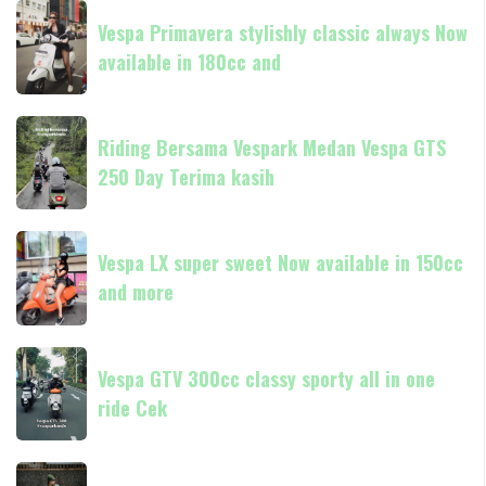
Liberty
Vespa
hadir
Vespa Primavera stylishly classic always Now
Primavera
di
available in 180cc and
stylishly
dealer
classic
resmi
always
Riding
Piaggio
Now
Riding Bersama Vespark Medan Vespa GTS
Bersama
available
250 Day Terima kasih
Vespark
in
Medan
180cc
Vespa
Vespa
and
GTS
Vespa LX super sweet Now available in 150cc
LX
250
and more
super
Day
sweet
Terima
Now
Vespa
kasih
available
Vespa GTV 300cc classy sporty all in one
GTV
in
ride Cek
300cc
150cc
classy
and
sporty
Vespa
more