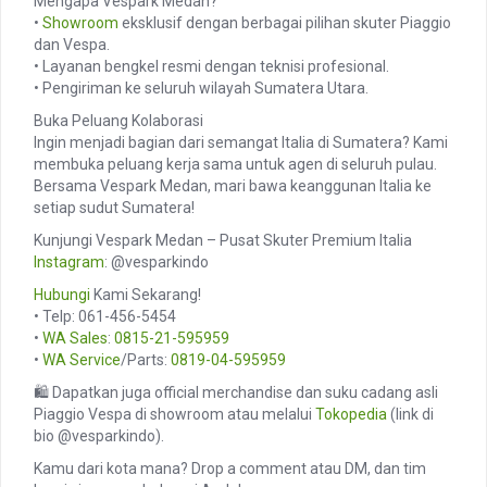
Mengapa Vespark Medan?
•
Showroom
eksklusif dengan berbagai pilihan skuter Piaggio
dan Vespa.
• Layanan bengkel resmi dengan teknisi profesional.
• Pengiriman ke seluruh wilayah Sumatera Utara.
Buka Peluang Kolaborasi
Ingin menjadi bagian dari semangat Italia di Sumatera? Kami
membuka peluang kerja sama untuk agen di seluruh pulau.
Bersama Vespark Medan, mari bawa keanggunan Italia ke
setiap sudut Sumatera!
Kunjungi Vespark Medan – Pusat Skuter Premium Italia
Instagram
: @vesparkindo
Hubungi
Kami Sekarang!
• Telp: 061-456-5454
•
WA Sales
:
0815-21-595959
•
WA Service
/Parts:
0819-04-595959
🛍️ Dapatkan juga official merchandise dan suku cadang asli
Piaggio Vespa di showroom atau melalui
Tokopedia
(link di
bio @vesparkindo).
Kamu dari kota mana? Drop a comment atau DM, dan tim