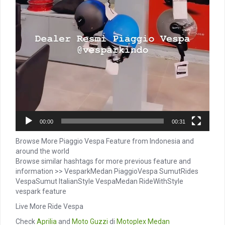
00:00
00:31
Browse More Piaggio Vespa Feature from Indonesia and
around the world
Browse similar hashtags for more previous feature and
information >> VesparkMedan PiaggioVespa SumutRides
VespaSumut ItalianStyle VespaMedan RideWithStyle
vespark feature
Live More Ride Vespa
Check
Aprilia
and
Moto Guzzi
di
Motoplex Medan