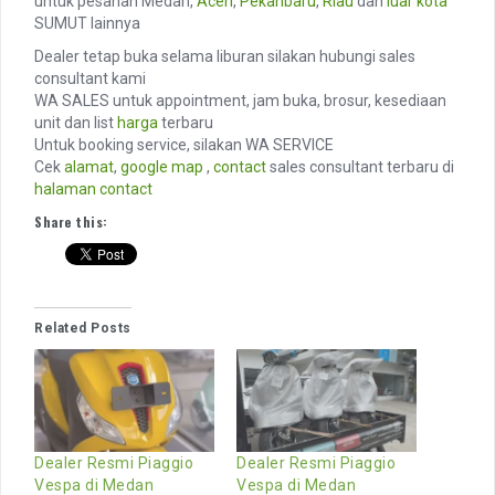
untuk pesanan Medan,
Aceh
,
Pekanbaru
,
Riau
dan
luar kota
SUMUT lainnya
Dealer tetap buka selama liburan silakan hubungi sales
consultant kami
WA SALES untuk appointment, jam buka, brosur, kesediaan
unit dan list
harga
terbaru
Untuk booking service, silakan WA SERVICE
Cek
alamat
,
google map
,
contact
sales consultant terbaru di
halaman contact
Share this:
Related Posts
Dealer Resmi Piaggio
Dealer Resmi Piaggio
Vespa di Medan
Vespa di Medan