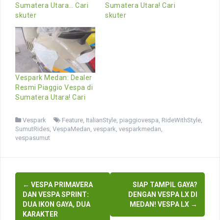
Sumatera Utara… Cari
Sumatera Utara! Cari
skuter
skuter
Vespark Medan: Dealer
Resmi Piaggio Vespa di
Sumatera Utara! Cari
Vespark
Feature
,
ItalianStyle
,
piaggiovespa
,
RideWithStyle
,
SumutRides
,
VespaMedan
,
vespark
,
vesparkmedan
,
vespasumut
Post
←
VESPA PRIMAVERA
SIAP TAMPIL GAYA?
navigation
DAN VESPA SPRINT:
DENGAN VESPA LX DI
DUA IKON GAYA, DUA
MEDAN! VESPA LX
→
KARAKTER