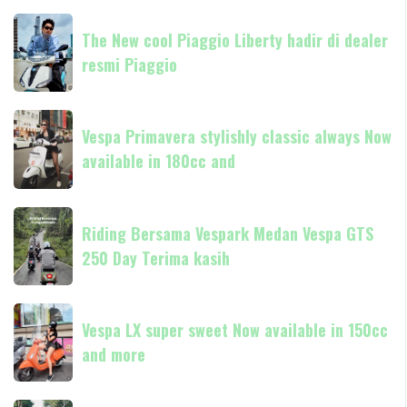
The
The New cool Piaggio Liberty hadir di dealer
New
resmi Piaggio
cool
Piaggio
Liberty
Vespa
hadir
Vespa Primavera stylishly classic always Now
Primavera
di
available in 180cc and
stylishly
dealer
classic
resmi
always
Riding
Piaggio
Now
Riding Bersama Vespark Medan Vespa GTS
Bersama
available
250 Day Terima kasih
Vespark
in
Medan
180cc
Vespa
Vespa
and
GTS
Vespa LX super sweet Now available in 150cc
LX
250
and more
super
Day
sweet
Terima
Now