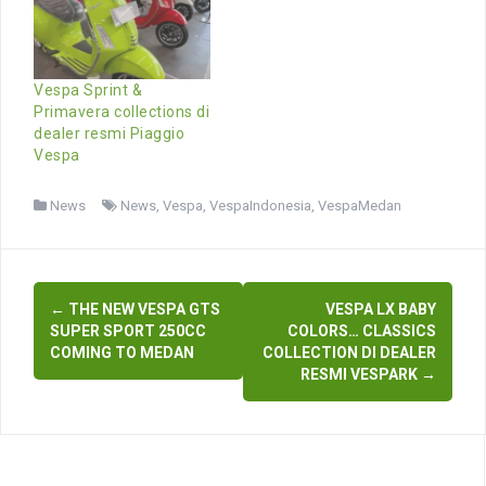
Vespa Sprint &
Primavera collections di
dealer resmi Piaggio
Vespa
News
News
,
Vespa
,
VespaIndonesia
,
VespaMedan
Post
←
THE NEW VESPA GTS
VESPA LX BABY
navigation
SUPER SPORT 250CC
COLORS… CLASSICS
COMING TO MEDAN
COLLECTION DI DEALER
RESMI VESPARK
→