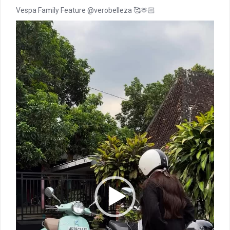
Vespa Family Feature @verobelleza 🥰🫶🏻
Video
Player