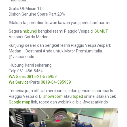
Indonesia)
Gratis Oli Mesin 1 Ltr
Diskon Genuine Spare Part 20%
Silakan tag mention kawan kawan yang perlu bantuan ini.
Segera
hubungi
bengkel resmi Piaggio Vespa di
SUMUT
Vespark Garda Medan
Kunjungi dealer dan bengkel resmi Piaggio VespaVespark
Medan – Destinasi Anda untuk Motor Premium Italia
@vesparkindo
️ Hubungi kami sekarang!
Telp 061-456-5454
WA Sales
0815-21-595959
Wa Service
/Parts
0819-04-595959
Tersedia juga official merchandise dan genuine spareparts
Piaggio Vespa di Di
showroom
atau
toped
online, silakan cek
Google map
link, toped dan weblink di bio @vesparkindo
Video
Player