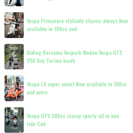
Piaggio
Liberty
Vespa
hadir
Vespa Primavera stylishly classic always Now
Primavera
di
available in 180cc and
stylishly
dealer
classic
resmi
always
Riding
Piaggio
Now
Riding Bersama Vespark Medan Vespa GTS
Bersama
available
250 Day Terima kasih
Vespark
in
Medan
180cc
Vespa
Vespa
and
GTS
Vespa LX super sweet Now available in 150cc
LX
250
and more
super
Day
sweet
Terima
Now
Vespa
kasih
available
Vespa GTV 300cc classy sporty all in one
GTV
in
ride Cek
300cc
150cc
classy