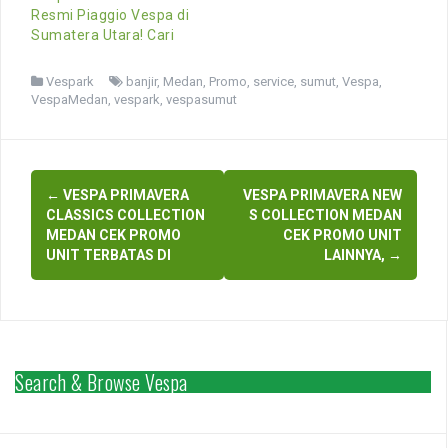
Resmi Piaggio Vespa di
Sumatera Utara! Cari
Vespark
banjir
,
Medan
,
Promo
,
service
,
sumut
,
Vespa
,
VespaMedan
,
vespark
,
vespasumut
Post
←
VESPA PRIMAVERA
VESPA PRIMAVERA NEW
navigation
CLASSICS COLLECTION
S COLLECTION MEDAN
MEDAN CEK PROMO
CEK PROMO UNIT
UNIT TERBATAS DI
LAINNYA,
→
Search & Browse Vespa