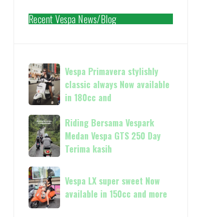
Recent Vespa News/Blog
Vespa
Vespa Primavera stylishly
Primavera
classic always Now available
stylishly
in 180cc and
classic
always
Riding
Riding Bersama Vespark
Now
Bersama
Medan Vespa GTS 250 Day
available
Vespark
Terima kasih
in
Medan
180cc
Vespa
Vespa
and
GTS
Vespa LX super sweet Now
LX
250
available in 150cc and more
super
Day
sweet
Terima