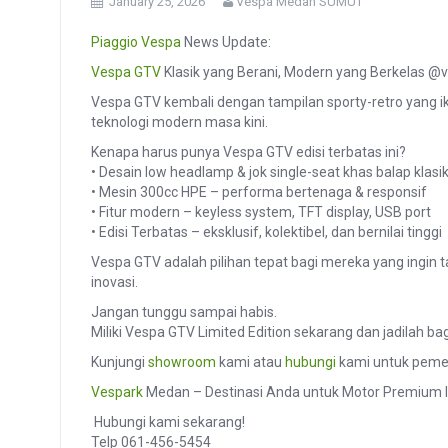
January 25, 2026
Vespa Medan SUMUT
Piaggio
Vespa
News Update:
Vespa GTV
Klasik yang Berani, Modern yang Berkelas @
Vespa GTV kembali dengan tampilan sporty-retro yang 
teknologi modern masa kini.
Kenapa harus punya Vespa GTV edisi terbatas ini?
• Desain low headlamp & jok single-seat khas balap klasi
• Mesin 300cc HPE – performa bertenaga & responsif
• Fitur modern – keyless system, TFT display, USB port
• Edisi Terbatas – eksklusif, kolektibel, dan bernilai tinggi
Vespa GTV adalah pilihan tepat bagi mereka yang ingin 
inovasi.
Jangan tunggu sampai habis.
Miliki Vespa GTV Limited Edition sekarang dan jadilah bag
Kunjungi
showroom
kami atau
hubungi
kami untuk pemes
Vespark
Medan – Destinasi Anda untuk Motor Premium I
️ Hubungi kami sekarang!
Telp 061-456-5454