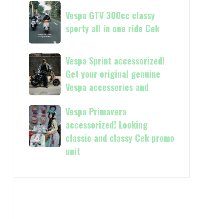
Now
Vespa
kasih
available
Vespa GTV 300cc classy
GTV
in
sporty all in one ride Cek
300cc
150cc
classy
and
sporty
Vespa
Vespa Sprint accessorized!
more
all
Sprint
Get your original genuine
in
accessorized!
Vespa accessories and
one
Get
ride
your
Vespa Primavera
Vespa
Cek
original
Primavera
accessorized! Looking
genuine
accessorized!
classic and classy Cek promo
Vespa
Looking
unit
accessories
classic
and
and
classy
Cek
promo
unit