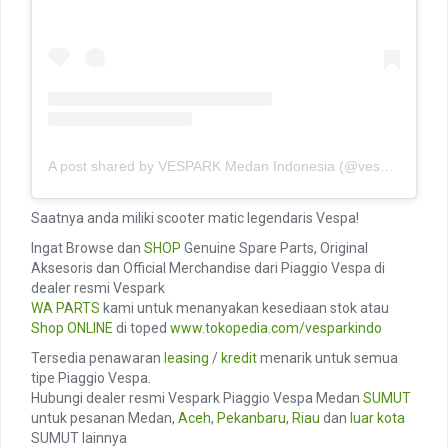
A post shared by VESPARK Medan Indonesia (@vesparkindo)
Saatnya anda miliki scooter matic legendaris Vespa!
Ingat Browse dan
SHOP
Genuine Spare Parts, Original
Aksesoris dan Official Merchandise dari Piaggio Vespa di
dealer resmi Vespark
WA PARTS
kami untuk menanyakan kesediaan stok atau
Shop ONLINE
di toped
www.tokopedia.com/vesparkindo
Tersedia penawaran
leasing
/
kredit
menarik untuk semua
tipe Piaggio Vespa.
Hubungi dealer resmi Vespark Piaggio Vespa Medan
SUMUT
untuk pesanan Medan,
Aceh
,
Pekanbaru
,
Riau
dan
luar kota
SUMUT lainnya