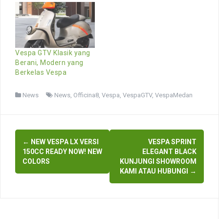
Vespa GTV Klasik yang
Berani, Modern yang
Berkelas Vespa
News
News
,
Officina8
,
Vespa
,
VespaGTV
,
VespaMedan
Post
←
NEW VESPA LX VERSI
VESPA SPRINT
navigation
150CC READY NOW! NEW
ELEGANT BLACK
COLORS
KUNJUNGI SHOWROOM
KAMI ATAU HUBUNGI
→