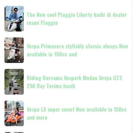
The
The New cool Piaggio Liberty hadir di dealer
New
resmi Piaggio
cool
Piaggio
Liberty
Vespa
hadir
Vespa Primavera stylishly classic always Now
Primavera
di
available in 180cc and
stylishly
dealer
classic
resmi
always
Riding
Piaggio
Now
Riding Bersama Vespark Medan Vespa GTS
Bersama
available
250 Day Terima kasih
Vespark
in
Medan
180cc
Vespa
Vespa
and
GTS
Vespa LX super sweet Now available in 150cc
LX
250
and more
super
Day
sweet
Terima
Now