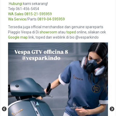
️
Hubungi
kami sekarang!
Telp 061-456-5454
WA Sales
0815-21-595959
Wa Service
/Parts
0819-04-595959
Tersedia juga official merchandise dan genuine spareparts
Piaggio Vespa di Di
showroom
atau
toped
online, silakan cek
Google map
link, toped dan weblink di bio @vesparkindo