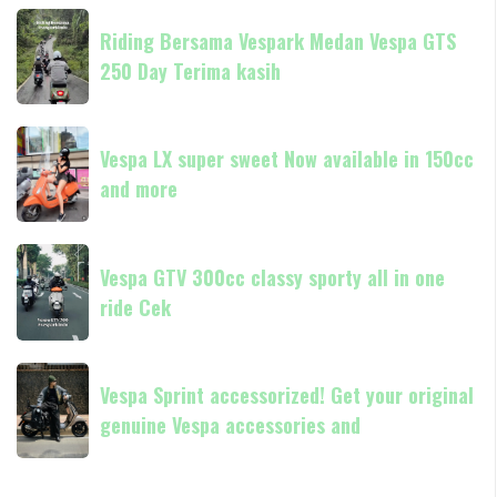
always
Riding
Piaggio
Now
Riding Bersama Vespark Medan Vespa GTS
Bersama
available
250 Day Terima kasih
Vespark
in
Medan
180cc
Vespa
Vespa
and
GTS
Vespa LX super sweet Now available in 150cc
LX
250
and more
super
Day
sweet
Terima
Now
Vespa
kasih
available
Vespa GTV 300cc classy sporty all in one
GTV
in
ride Cek
300cc
150cc
classy
and
sporty
Vespa
more
all
Vespa Sprint accessorized! Get your original
Sprint
in
genuine Vespa accessories and
accessorized!
one
Get
ride
your
Cek