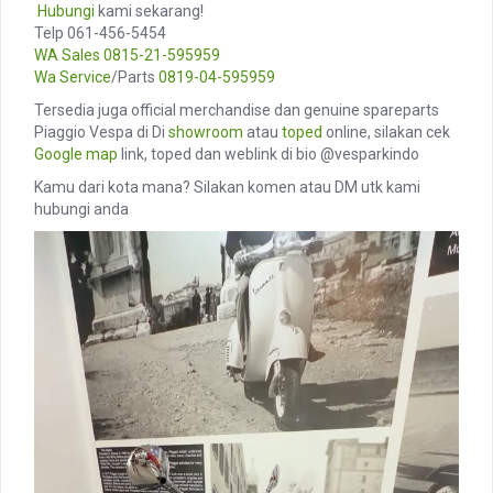
️
Hubungi
kami sekarang!
Telp 061-456-5454
WA Sales
0815-21-595959
Wa Service
/Parts
0819-04-595959
Tersedia juga official merchandise dan genuine spareparts
Piaggio Vespa di Di
showroom
atau
toped
online, silakan cek
Google map
link, toped dan weblink di bio @vesparkindo
Kamu dari kota mana? Silakan komen atau DM utk kami
hubungi anda
Video
Player