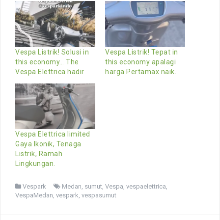
Vespa Listrik! Solusi in
Vespa Listrik! Tepat in
this economy… The
this economy apalagi
Vespa Elettrica hadir
harga Pertamax naik.
Vespa Elettrica limited
Gaya Ikonik, Tenaga
Listrik, Ramah
Lingkungan.
Vespark
Medan
,
sumut
,
Vespa
,
vespaelettrica
,
VespaMedan
,
vespark
,
vespasumut