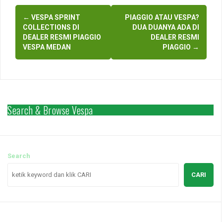
Post
←
VESPA SPRINT
PIAGGIO ATAU VESPA?
navigation
COLLECTIONS DI
DUA DUANYA ADA DI
DEALER RESMI PIAGGIO
DEALER RESMI
VESPA MEDAN
PIAGGIO
→
Search & Browse Vespa
Search
CARI