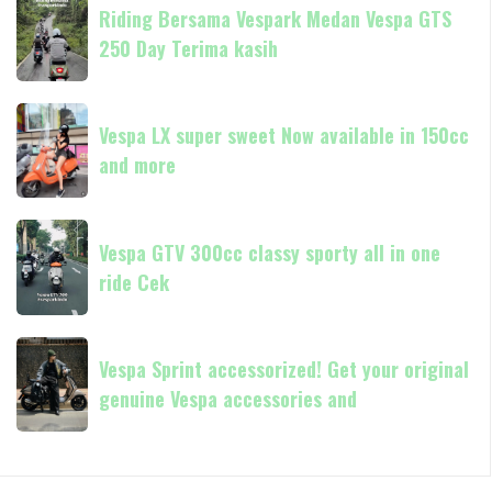
Piaggio
Now
Riding Bersama Vespark Medan Vespa GTS
Bersama
available
250 Day Terima kasih
Vespark
in
Medan
180cc
Vespa
Vespa
and
GTS
Vespa LX super sweet Now available in 150cc
LX
250
and more
super
Day
sweet
Terima
Now
Vespa
kasih
available
Vespa GTV 300cc classy sporty all in one
GTV
in
ride Cek
300cc
150cc
classy
and
sporty
Vespa
more
all
Vespa Sprint accessorized! Get your original
Sprint
in
genuine Vespa accessories and
accessorized!
one
Get
ride
your
Cek
original