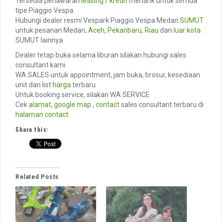
Tersedia penawaran
leasing
/
kredit
menarik untuk semua
tipe Piaggio Vespa.
Hubungi dealer resmi Vespark Piaggio Vespa Medan
SUMUT
untuk pesanan Medan,
Aceh
,
Pekanbaru
,
Riau
dan
luar kota
SUMUT lainnya
Dealer tetap buka selama liburan silakan hubungi sales
consultant kami
WA SALES untuk appointment, jam buka, brosur, kesediaan
unit dan list
harga
terbaru
Untuk booking service, silakan WA SERVICE
Cek
alamat
,
google map
,
contact
sales consultant terbaru di
halaman contact
Share this:
Related Posts