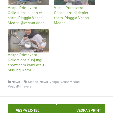
Vespa Primavera
Vespa Primavera
Collections di dealer
Collections di dealer
resmi Piaggio Vespa
resmi Piaggio Vespa
Medan @vesparkindo
Medan
Vespa Primavera
Collections Kunjungi
showroom kami atau
hubungi kami
News
Medan
,
News
,
Vespa
,
VespaMedan
,
VespaPrimavera
Post
←
VESPA LX-150
VESPA SPRINT