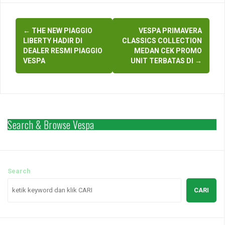
Post
←
THE NEW PIAGGIO
VESPA PRIMAVERA
navigation
LIBERTY HADIR DI
CLASSICS COLLECTION
DEALER RESMI PIAGGIO
MEDAN CEK PROMO
VESPA
UNIT TERBATAS DI
→
Search & Browse Vespa
Search
CARI