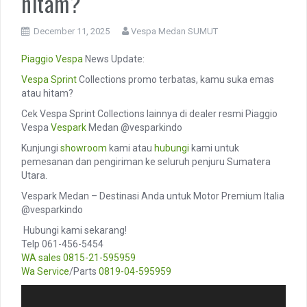
hitam?
December 11, 2025
Vespa Medan SUMUT
Piaggio
Vespa
News Update:
Vespa Sprint
Collections promo terbatas, kamu suka emas
atau hitam?
Cek Vespa Sprint Collections lainnya di dealer resmi Piaggio
Vespa
Vespark
Medan @vesparkindo
Kunjungi
showroom
kami atau
hubungi
kami untuk
pemesanan dan pengiriman ke seluruh penjuru Sumatera
Utara.
Vespark Medan – Destinasi Anda untuk Motor Premium Italia
@vesparkindo
️ Hubungi kami sekarang!
Telp 061-456-5454
WA sales
0815-21-595959
Wa Service
/Parts
0819-04-595959
Video
Vide
Player
Play