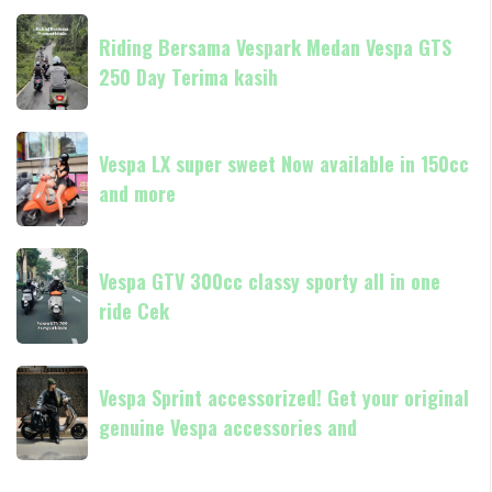
resmi
always
Riding
Piaggio
Now
Riding Bersama Vespark Medan Vespa GTS
Bersama
available
250 Day Terima kasih
Vespark
in
Medan
180cc
Vespa
Vespa
and
GTS
Vespa LX super sweet Now available in 150cc
LX
250
and more
super
Day
sweet
Terima
Now
Vespa
kasih
available
Vespa GTV 300cc classy sporty all in one
GTV
in
ride Cek
300cc
150cc
classy
and
sporty
Vespa
more
all
Vespa Sprint accessorized! Get your original
Sprint
in
genuine Vespa accessories and
accessorized!
one
Get
ride
your