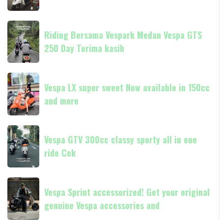
classic
always
Riding
Now
Riding Bersama Vespark Medan Vespa GTS
Bersama
available
250 Day Terima kasih
Vespark
in
Medan
180cc
Vespa
Vespa
and
GTS
Vespa LX super sweet Now available in 150cc
LX
250
and more
super
Day
sweet
Terima
Now
Vespa
kasih
available
Vespa GTV 300cc classy sporty all in one
GTV
in
ride Cek
300cc
150cc
classy
and
sporty
Vespa
more
all
Vespa Sprint accessorized! Get your original
Sprint
in
genuine Vespa accessories and
accessorized!
one
Get