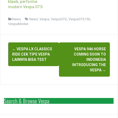
klasik, performa
modern Vespa GTS
News
News
,
Vespa
,
VespaGTS
,
VespaGTS150
,
VespaMedan
Post
←
VESPA LX CLASSICS
VESPA 946 HORSE
navigation
RIDE CEK TIPE VESPA
COMING SOON TO
LAINNYA BISA TEST
INDONESIA
INTRODUCING THE
VESPA
→
Search & Browse Vespa