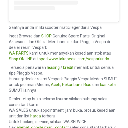
Saatnya anda miliki scooter matic legendaris Vespa!
Ingat Browse dan
SHOP
Genuine Spare Parts, Original
Aksesoris dan Official Merchandise dari Piaggio Vespa di
dealer resmi Vespark
WA PARTS
kami untuk menanyakan kesediaan stok atau
Shop ONLINE
di
toped
www.tokopedia.com/vesparkindo
Tersedia penawaran
leasing
/
kredit
menarik untuk semua
tipe Piaggio Vespa.
Hubungi dealer resmi Vespark Piaggio Vespa Medan SUMUT
untuk pesanan Medan,
Aceh
,
Pekanbaru
,
Riau
dan
luar kota
SUMUT lainnya
Dealer tetap buka selama liburan silakan hubungi sales
consultant kami
WA SALES untuk appointment, jam buka, brosur, kesediaan
unit dan list
harga
terbaru
Untuk booking service, silakan WA SERVICE
Cek
alamat
,
google map
,
contact
sales consultant terbaru di