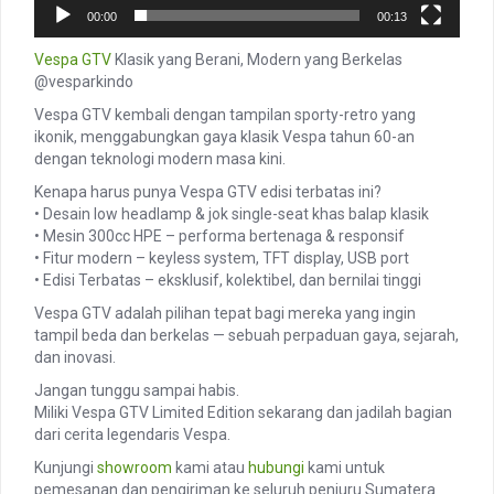
00:00
00:13
Vespa GTV
Klasik yang Berani, Modern yang Berkelas
@vesparkindo
Vespa GTV kembali dengan tampilan sporty-retro yang
ikonik, menggabungkan gaya klasik Vespa tahun 60-an
dengan teknologi modern masa kini.
Kenapa harus punya Vespa GTV edisi terbatas ini?
• Desain low headlamp & jok single-seat khas balap klasik
• Mesin 300cc HPE – performa bertenaga & responsif
• Fitur modern – keyless system, TFT display, USB port
• Edisi Terbatas – eksklusif, kolektibel, dan bernilai tinggi
Vespa GTV adalah pilihan tepat bagi mereka yang ingin
tampil beda dan berkelas — sebuah perpaduan gaya, sejarah,
dan inovasi.
Jangan tunggu sampai habis.
Miliki Vespa GTV Limited Edition sekarang dan jadilah bagian
dari cerita legendaris Vespa.
Kunjungi
showroom
kami atau
hubungi
kami untuk
pemesanan dan pengiriman ke seluruh penjuru Sumatera