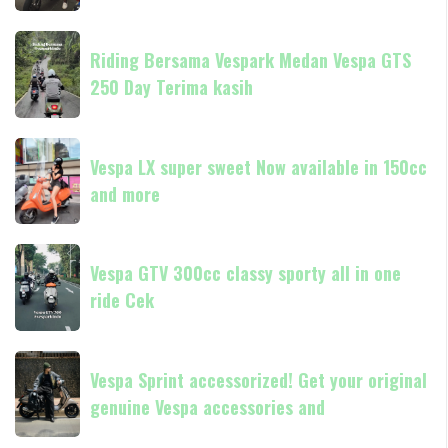
classic
always
Riding
Now
Riding Bersama Vespark Medan Vespa GTS
Bersama
available
250 Day Terima kasih
Vespark
in
Medan
180cc
Vespa
Vespa
and
GTS
Vespa LX super sweet Now available in 150cc
LX
250
and more
super
Day
sweet
Terima
Now
Vespa
kasih
available
Vespa GTV 300cc classy sporty all in one
GTV
in
ride Cek
300cc
150cc
classy
and
sporty
Vespa
more
all
Vespa Sprint accessorized! Get your original
Sprint
in
genuine Vespa accessories and
accessorized!
one
Get
ride