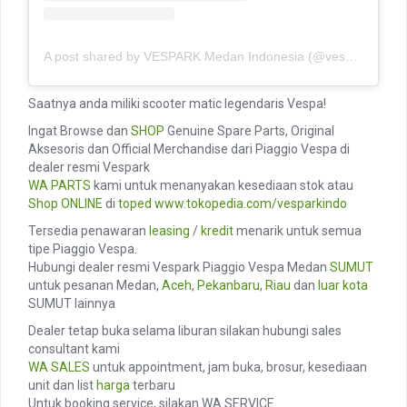
A post shared by VESPARK Medan Indonesia (@vesparkindo)
Saatnya anda miliki scooter matic legendaris Vespa!
Ingat Browse dan
SHOP
Genuine Spare Parts, Original
Aksesoris dan Official Merchandise dari Piaggio Vespa di
dealer resmi Vespark
WA PARTS
kami untuk menanyakan kesediaan stok atau
Shop ONLINE
di
toped
www.tokopedia.com/vesparkindo
Tersedia penawaran
leasing
/
kredit
menarik untuk semua
tipe Piaggio Vespa.
Hubungi dealer resmi Vespark Piaggio Vespa Medan
SUMUT
untuk pesanan Medan,
Aceh
,
Pekanbaru
,
Riau
dan
luar kota
SUMUT lainnya
Dealer tetap buka selama liburan silakan hubungi sales
consultant kami
WA SALES
untuk appointment, jam buka, brosur, kesediaan
unit dan list
harga
terbaru
Untuk booking service, silakan WA SERVICE