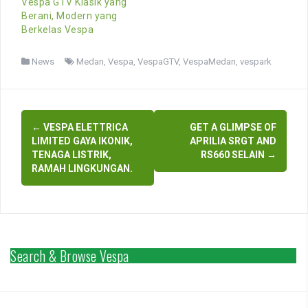
Vespa GTV Klasik yang
Berani, Modern yang
Berkelas Vespa
News
Medan
,
Vespa
,
VespaGTV
,
VespaMedan
,
vespark
Post
←
VESPA ELETTRICA
GET A GLIMPSE OF
navigation
LIMITED GAYA IKONIK,
APRILIA SRGT AND
TENAGA LISTRIK,
RS660 SELAIN
→
RAMAH LINGKUNGAN.
Search & Browse Vespa