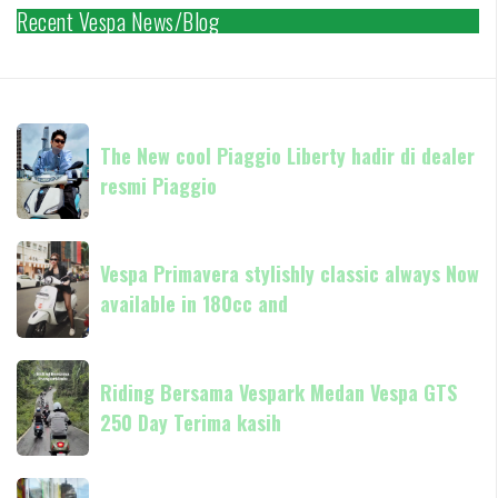
Recent Vespa News/Blog
The
The New cool Piaggio Liberty hadir di dealer
New
resmi Piaggio
cool
Piaggio
Liberty
Vespa
hadir
Vespa Primavera stylishly classic always Now
Primavera
di
available in 180cc and
stylishly
dealer
classic
resmi
always
Riding
Piaggio
Now
Riding Bersama Vespark Medan Vespa GTS
Bersama
available
250 Day Terima kasih
Vespark
in
Medan
180cc
Vespa
Vespa
and