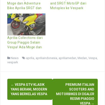
Moge dan Adventure
and SRGT MotoGP dari
Bike Aprilia SRGT dan
Motoplex ke Vespark
Aprilia Collections dari
Group Piaggio Selain
Vespa! Ada Moge dan
News
aprilia
,
apriliaindonesia
,
apriliamedan
,
Medan
,
Vespa
,
vespark
Post
←
VESPA GTV KLASIK
PREMIUM ITALIAN
navigation
YANG BERANI, MODERN
SCOOTERS AND
YANG BERKELAS VESPA
MOTORBIKES DI DEALER
RESMI PIAGGIO
VESPA
→