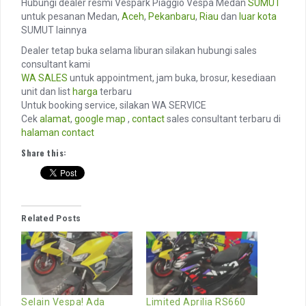
Hubungi dealer resmi Vespark Piaggio Vespa Medan
SUMUT
untuk pesanan Medan,
Aceh
,
Pekanbaru
,
Riau
dan
luar kota
SUMUT lainnya
Dealer tetap buka selama liburan silakan hubungi sales
consultant kami
WA SALES
untuk appointment, jam buka, brosur, kesediaan
unit dan list
harga
terbaru
Untuk booking service, silakan WA SERVICE
Cek
alamat
,
google map
,
contact
sales consultant terbaru di
halaman contact
Share this:
Related Posts
Selain Vespa! Ada
Limited Aprilia RS660