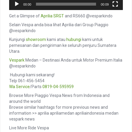
00:00
00:09
Get a Glimpse of
Aprilia SRGT
and RS660 @vesparkindo
Selain Vespa anda bisa lihat Aprilia dari Group Piaggio
@vesparkindo
Kunjungi
showroom
kami atau
hubungi
kami untuk
pemesanan dan pengiriman ke seluruh penjuru Sumatera
Utara.
Vespark
Medan – Destinasi Anda untuk Motor Premium Italia
@vesparkindo
️ Hubungi kami sekarang!
Telp 061-456-5454
Wa Service
/Parts
0819-04-595959
Browse More Piaggio Vespa News from Indonesia and
around the world
Browse similar hashtags for more previous news and
information >> aprilia apriliamedan apriliaindonesia medan
vespark news
Live More Ride Vespa